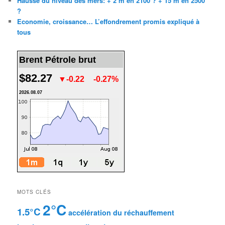
Hausse du niveau des mers: + 2 m en 2100 ? + 15 m en 2500
?
Economie, croissance… L’effondrement promis expliqué à
tous
Brent Pétrole brut
$82.27
▼-0.22
-0.27%
2026.08.07
MOTS CLÉS
2°C
1.5°C
accélération du réchauffement