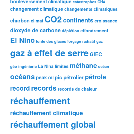
bouleversement climatique
catastrophes
CH4
changement climatique
changements climatiques
CO2
continents
charbon
climat
croissance
dioxyde de carbone
effondrement
déplétion
El Nino
fonte des glaces
forçage radiatif
gaz
gaz à effet de serre
GIEC
méthane
La NIna
limites
géo-ingénierie
océan
océans
pétrole
pic pétrolier
peak oil
records
record
records de chaleur
réchauffement
réchauffement climatique
réchauffement global