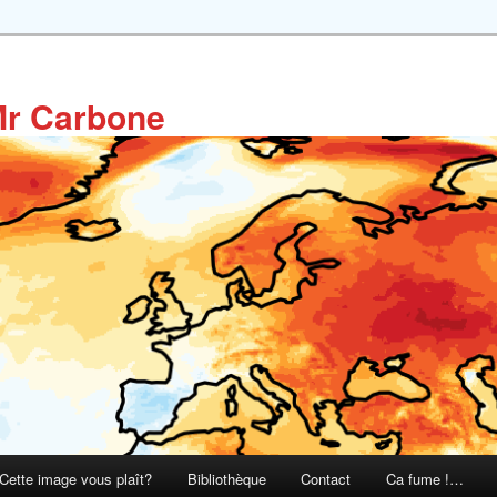
Mr Carbone
Cette image vous plaît?
Bibliothèque
Contact
Ca fume !…