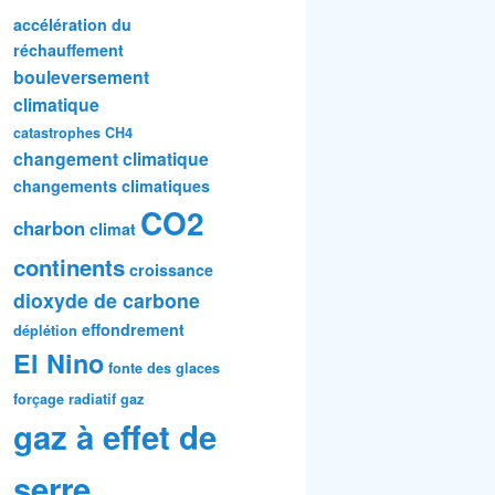
accélération du
réchauffement
bouleversement
climatique
catastrophes
CH4
changement climatique
changements climatiques
CO2
charbon
climat
continents
croissance
dioxyde de carbone
effondrement
déplétion
El Nino
fonte des glaces
forçage radiatif
gaz
gaz à effet de
serre