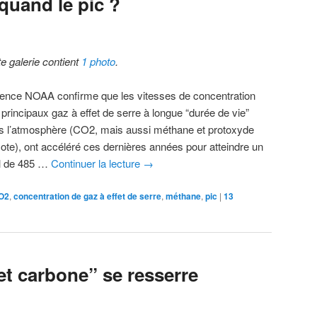
 quand le pic ?
te galerie contient
1 photo
.
gence NOAA confirme que les vitesses de concentration
 principaux gaz à effet de serre à longue “durée de vie”
s l’atmosphère (CO2, mais aussi méthane et protoxyde
zote), ont accéléré ces dernières années pour atteindre un
al de 485 …
Continuer la lecture
→
O2
,
concentration de gaz à effet de serre
,
méthane
,
pic
|
13
et carbone” se resserre