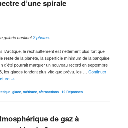
ctre d’une spirale
te galerie contient
2 photos
.
s l’Arctique, le réchauffement est nettement plus fort que
le reste de la planète, la superficie minimum de la banquise
fin d’été pourrait marquer un nouveau record en septembre
6, les glaces fondent plus vite que prévu, les …
Continuer
ecture
→
rctique
,
glace
,
méthane
,
rétroactions
|
12
Réponses
tmosphérique de gaz à