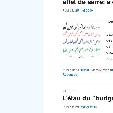
effet de serre: à
Publié le
25 mai 2016
Cet
L’a
des
dan
d’a
tot
Publié dans
Climat
|
Marqué avec
C
Réponses
GALERIE
L’étau du “budg
Publié le
29 février 2016