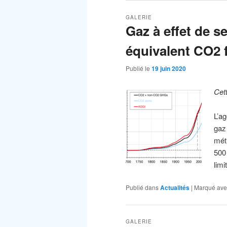
GALERIE
Gaz à effet de s
équivalent CO2 
Publié le
19 juin 2020
Cet
L’a
gaz
mét
500
lim
Publié dans
Actualités
|
Marqué ave
GALERIE