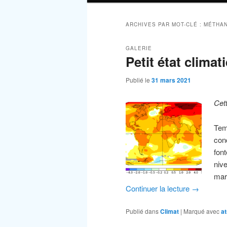
ARCHIVES PAR MOT-CLÉ :
MÉTHA
GALERIE
Petit état climat
Publié le
31 mars 2021
Cet
Tem
con
fon
niv
mar
Continuer la lecture
→
Publié dans
Climat
|
Marqué avec
a