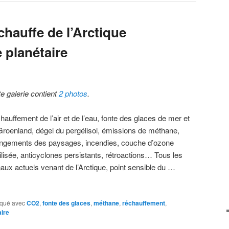
hauffe de l’Arctique
e planétaire
te galerie contient
2 photos
.
auffement de l’air et de l’eau, fonte des glaces de mer et
Groenland, dégel du pergélisol, émissions de méthane,
ngements des paysages, incendies, couche d’ozone
ilisée, anticyclones persistants, rétroactions… Tous les
naux actuels venant de l’Arctique, point sensible du …
qué avec
CO2
,
fonte des glaces
,
méthane
,
réchauffement
,
ire