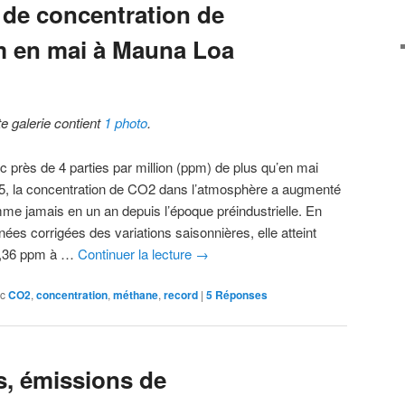
de concentration de
m en mai à Mauna Loa
te galerie contient
1 photo
.
c près de 4 parties par million (ppm) de plus qu’en mai
5, la concentration de CO2 dans l’atmosphère a augmenté
me jamais en un an depuis l’époque préindustrielle. En
ées corrigées des variations saisonnières, elle atteint
,36 ppm à …
Continuer la lecture
→
c
CO2
,
concentration
,
méthane
,
record
|
5
Réponses
s, émissions de