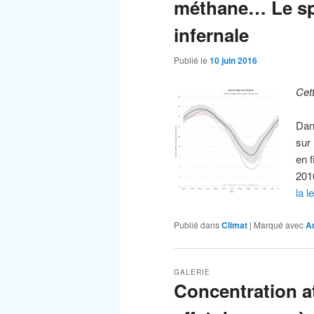
méthane… Le spe
infernale
Publié le
10 juin 2016
Cet
Dan
sur 
en 
201
la l
Publié dans
Climat
|
Marqué avec
A
GALERIE
Concentration a