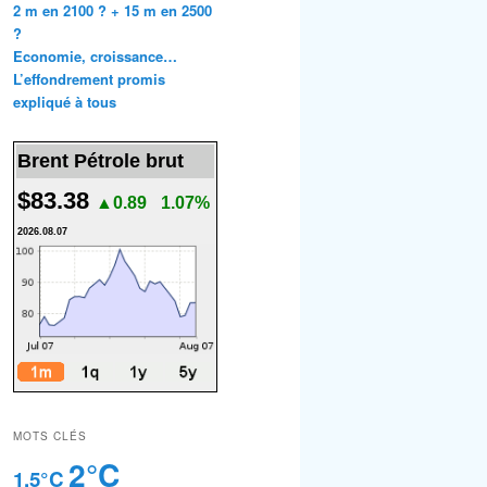
2 m en 2100 ? + 15 m en 2500
?
Economie, croissance…
L’effondrement promis
expliqué à tous
Brent Pétrole brut
$83.38
▲0.89
1.07%
2026.08.07
MOTS CLÉS
2°C
1.5°C