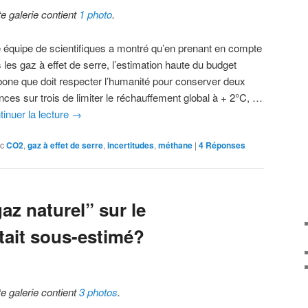
te galerie contient
1 photo
.
 équipe de scientifiques a montré qu’en prenant en compte
 les gaz à effet de serre, l’estimation haute du budget
bone que doit respecter l’humanité pour conserver deux
nces sur trois de limiter le réchauffement global à + 2°C, …
tinuer la lecture
→
c
CO2
,
gaz à effet de serre
,
incertitudes
,
méthane
|
4
Réponses
“gaz naturel” sur le
tait sous-estimé?
te galerie contient
3 photos
.