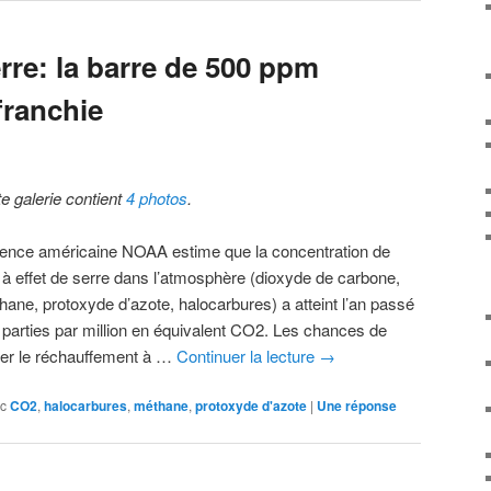
erre: la barre de 500 ppm
franchie
te galerie contient
4 photos
.
gence américaine NOAA estime que la concentration de
 à effet de serre dans l’atmosphère (dioxyde de carbone,
hane, protoxyde d’azote, halocarbures) a atteint l’an passé
 parties par million en équivalent CO2. Les chances de
iter le réchauffement à …
Continuer la lecture
→
c
CO2
,
halocarbures
,
méthane
,
protoxyde d'azote
|
Une
réponse