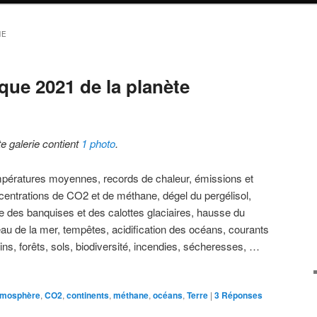
NE
ique 2021 de la planète
te galerie contient
1 photo
.
pératures moyennes, records de chaleur, émissions et
centrations de CO2 et de méthane, dégel du pergélisol,
te des banquises et des calottes glaciaires, hausse du
eau de la mer, tempêtes, acidification des océans, courants
ins, forêts, sols, biodiversité, incendies, sécheresses, …
tmosphère
,
CO2
,
continents
,
méthane
,
océans
,
Terre
|
3
Réponses