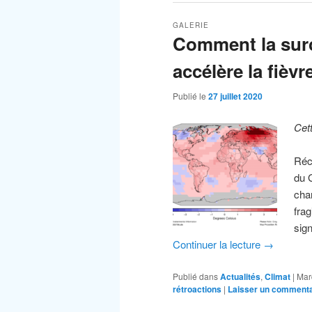
GALERIE
Comment la surc
accélère la fièvr
Publié le
27 juillet 2020
Cet
Réch
du 
cha
frag
sig
Continuer la lecture
→
Publié dans
Actualités
,
Climat
|
Mar
rétroactions
|
Laisser un commenta