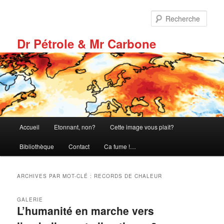
Aller
Aller
au
au
Rech
contenu
contenu
principal
secondaire
Dr Pétrole & Mr Carbone
Menu
Accueil
Etonnant, non?
Cette image vous plaît?
principal
Bibliothèque
Contact
Ca fume !…
ARCHIVES PAR MOT-CLÉ :
RECORDS DE CHALEUR
GALERIE
L’humanité en marche vers