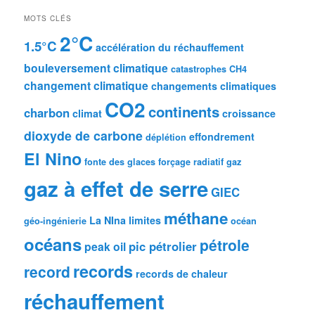
MOTS CLÉS
2°C
1.5°C
accélération du réchauffement
bouleversement climatique
catastrophes
CH4
changement climatique
changements climatiques
CO2
continents
charbon
climat
croissance
dioxyde de carbone
effondrement
déplétion
El Nino
fonte des glaces
forçage radiatif
gaz
gaz à effet de serre
GIEC
méthane
La NIna
limites
géo-ingénierie
océan
océans
pétrole
pic pétrolier
peak oil
records
record
records de chaleur
réchauffement