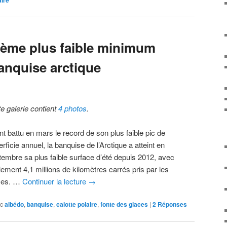
2ème plus faible minimum
banquise arctique
te galerie contient
4 photos
.
t battu en mars le record de son plus faible pic de
rficie annuel, la banquise de l’Arctique a atteint en
tembre sa plus faible surface d’été depuis 2012, avec
lement 4,1 millions de kilomètres carrés pris par les
ces. …
Continuer la lecture
→
c
albédo
,
banquise
,
calotte polaire
,
fonte des glaces
|
2
Réponses