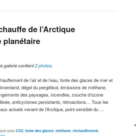
hauffe de l’Arctique
e planétaire
te galerie contient
2 photos
.
auffement de l’air et de l’eau, fonte des glaces de mer et
Groenland, dégel du pergélisol, émissions de méthane,
ngements des paysages, incendies, couche d’ozone
ilisée, anticyclones persistants, rétroactions… Tous les
naux actuels venant de l’Arctique, point sensible du …
qué avec
CO2
,
fonte des glaces
,
méthane
,
réchauffement
,
ire