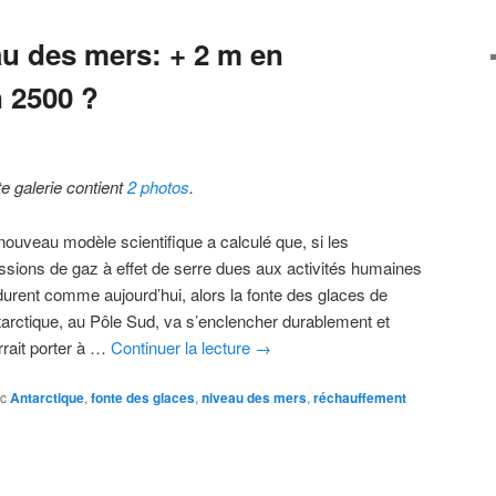
u des mers: + 2 m en
n 2500 ?
te galerie contient
2 photos
.
nouveau modèle scientifique a calculé que, si les
ssions de gaz à effet de serre dues aux activités humaines
durent comme aujourd’hui, alors la fonte des glaces de
ntarctique, au Pôle Sud, va s’enclencher durablement et
rrait porter à …
Continuer la lecture
→
c
Antarctique
,
fonte des glaces
,
niveau des mers
,
réchauffement