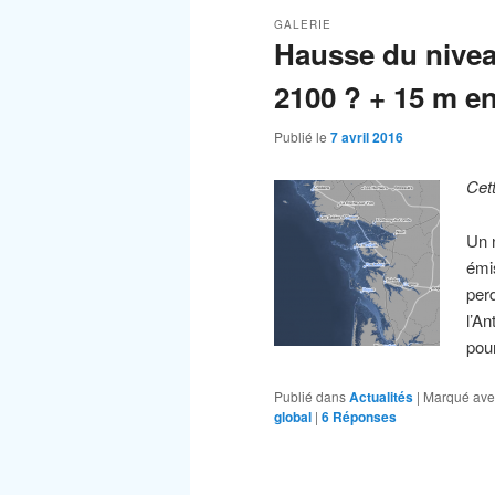
GALERIE
Hausse du nivea
2100 ? + 15 m e
Publié le
7 avril 2016
Cet
Un 
émi
per
l’A
pou
Publié dans
Actualités
|
Marqué ave
global
|
6
Réponses