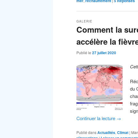
mer
,
réchauffement
|
5
Réponses
GALERIE
Comment la surc
accélère la fièvr
Publié le
27 juillet 2020
Cet
Réch
du 
cha
frag
sig
Continuer la lecture
→
Publié dans
Actualités
,
Climat
|
Mar
rétroactions
|
Laisser un commenta