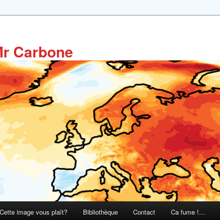
Mr Carbone
Cette image vous plaît?
Bibliothèque
Contact
Ca fume !…