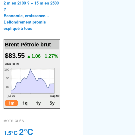
2 m en 2100 ? + 15 m en 2500
?
Economie, croissance…
L’effondrement promis
expliqué à tous
Brent Pétrole brut
$83.55
▲1.06
1.27%
2026.08.09
MOTS CLÉS
2°C
1.5°C