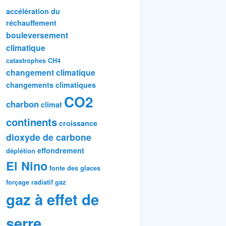
accélération du
réchauffement
bouleversement
climatique
catastrophes
CH4
changement climatique
changements climatiques
CO2
charbon
climat
continents
croissance
dioxyde de carbone
effondrement
déplétion
El Nino
fonte des glaces
forçage radiatif
gaz
gaz à effet de
serre