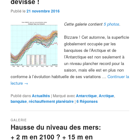
dévisse !
Publié le
21 novembre 2016
Cette galerie contient
5 photos
.
Bizzare ! Cet automne, la superficie
globalement occupée par les
banquises de l’Arctique et de
l’Antarctique est non seulement à
un niveau plancher record pour la
saison, mais elle est en plus non
conforme à l’évolution habituelle de ses variations …
Continuer la
lecture
→
Publié dans
Actualités
|
Marqué avec
Antarctique
,
Arctique
,
banquise
,
réchauffement planétaire
|
6
Réponses
GALERIE
Hausse du niveau des mers:
+ 2 m en 2100 ? + 15 m en