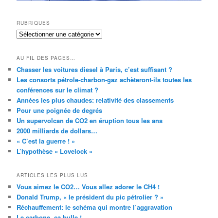
RUBRIQUES
RUBRIQUES
AU FIL DES PAGES…
Chasser les voitures diesel à Paris, c’est suffisant ?
Les consorts pétrole-charbon-gaz achèteront-ils toutes les
conférences sur le climat ?
Années les plus chaudes: relativité des classements
Pour une poignée de degrés
Un supervolcan de CO2 en éruption tous les ans
2000 milliards de dollars…
« C’est la guerre ! »
L’hypothèse « Lovelock »
ARTICLES LES PLUS LUS
Vous aimez le CO2… Vous allez adorer le CH4 !
Donald Trump, « le président du pic pétrolier ? »
Réchauffement: le schéma qui montre l’aggravation
Le carbone, ça bulle !