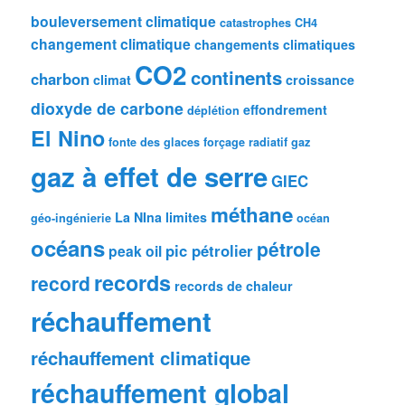
bouleversement climatique
catastrophes
CH4
changement climatique
changements climatiques
CO2
continents
charbon
climat
croissance
dioxyde de carbone
effondrement
déplétion
El Nino
fonte des glaces
forçage radiatif
gaz
gaz à effet de serre
GIEC
méthane
La NIna
limites
géo-ingénierie
océan
océans
pétrole
pic pétrolier
peak oil
records
record
records de chaleur
réchauffement
réchauffement climatique
réchauffement global