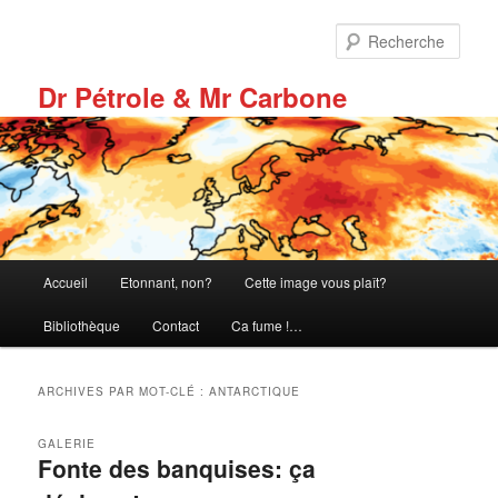
Aller
Aller
au
au
Rech
contenu
contenu
principal
secondaire
Dr Pétrole & Mr Carbone
Menu
Accueil
Etonnant, non?
Cette image vous plaît?
principal
Bibliothèque
Contact
Ca fume !…
ARCHIVES PAR MOT-CLÉ :
ANTARCTIQUE
GALERIE
Fonte des banquises: ça