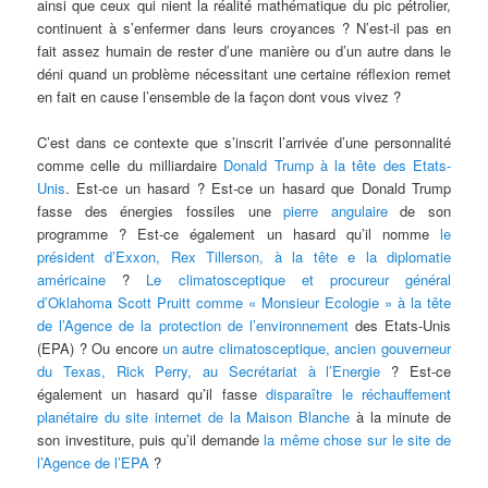
ainsi que ceux qui nient la réalité mathématique du pic pétrolier,
continuent à s’enfermer dans leurs croyances ? N’est-il pas en
fait assez humain de rester d’une manière ou d’un autre dans le
déni quand un problème nécessitant une certaine réflexion remet
en fait en cause l’ensemble de la façon dont vous vivez ?
C’est dans ce contexte que s’inscrit l’arrivée d’une personnalité
comme celle du milliardaire
Donald Trump à la tête des Etats-
Unis
. Est-ce un hasard ? Est-ce un hasard que Donald Trump
fasse des énergies fossiles une
pierre angulaire
de son
programme ? Est-ce également un hasard qu’il nomme
le
président d’Exxon, Rex Tillerson, à la tête e la diplomatie
américaine
?
Le climatosceptique et procureur général
d’Oklahoma Scott Pruitt comme « Monsieur Ecologie » à la tête
de l’Agence de la protection de l’environnement
des Etats-Unis
(EPA) ? Ou encore
un autre climatosceptique, ancien gouverneur
du Texas, Rick Perry, au Secrétariat à l’Energie
? Est-ce
également un hasard qu’il fasse
disparaître le réchauffement
planétaire du site internet de la Maison Blanche
à la minute de
son investiture, puis qu’il demande
la même chose sur le site de
l’Agence de l’EPA
?