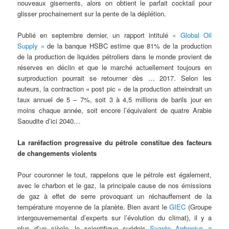
nouveaux gisements, alors on obtient le parfait cocktail pour
glisser prochainement sur la pente de la déplétion.
Publié en septembre dernier, un rapport intitulé
« Global Oil
Supply »
de la banque HSBC estime que 81% de la production
de la production de liquides pétroliers dans le monde provient de
réserves en déclin et que le marché actuellement toujours en
surproduction pourrait se retourner dès … 2017. Selon les
auteurs, la contraction « post pic » de la production atteindrait un
taux annuel de 5 – 7%, soit 3 à 4,5 millions de barils jour en
moins chaque année, soit encore l’équivalent de quatre Arabie
Saoudite d’ici 2040…
La raréfaction progressive du pétrole constitue des facteurs
de changements violents
Pour couronner le tout, rappelons que le pétrole est également,
avec le charbon et le gaz, la principale cause de nos émissions
de gaz à effet de serre provoquant un réchauffement de la
température moyenne de la planète. Bien avant le
GIEC
(Groupe
intergouvernemental d’experts sur l’évolution du climat), il y a
plus d’un siècle, le scientifique suédois
Svante Arrhenius a