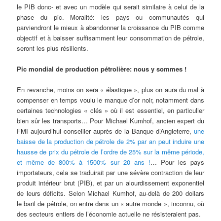
le PIB donc- et avec un modèle qui serait similaire à celui de la
phase du pic. Moralité: les pays ou communautés qui
parviendront le mieux à abandonner la croissance du PIB comme
objectif et à baisser suffisamment leur consommation de pétrole,
seront les plus résilients.
Pic mondial de production pétrolière: nous y sommes !
En revanche, moins on sera « élastique », plus on aura du mal à
compenser en temps voulu le manque d’or noir, notamment dans
certaines technologies « clés » où il est essentiel, en particulier
bien sûr les transports… Pour Michael Kumhof, ancien expert du
FMI aujourd’hui conseiller auprès de la Banque d’Angleterre,
une
baisse de la production de pétrole de 2% par an peut induire une
hausse de prix du pétrole de l’ordre de 25% sur la même période,
et même de 800% à 1500% sur 20 ans !
… Pour les pays
importateurs, cela se traduirait par une sévère contraction de leur
produit intérieur brut (PIB), et par un alourdissement exponentiel
de leurs déficits. Selon Michael Kumhof, au-delà de 200 dollars
le baril de pétrole, on entre dans un « autre monde », inconnu, où
des secteurs entiers de l’économie actuelle ne résisteraient pas.