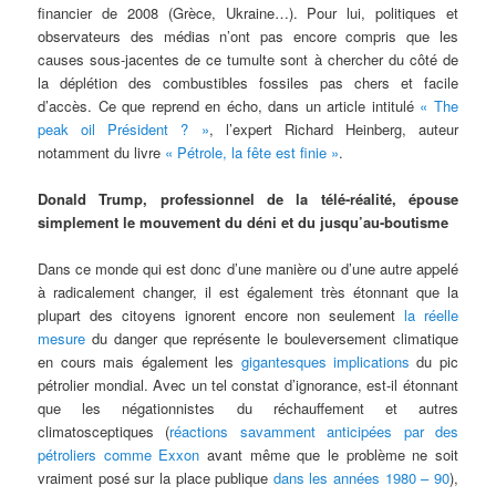
financier de 2008 (Grèce, Ukraine…). Pour lui, politiques et
observateurs des médias n’ont pas encore compris que les
causes sous-jacentes de ce tumulte sont à chercher du côté de
la déplétion des combustibles fossiles pas chers et facile
d’accès. Ce que reprend en écho, dans un article intitulé
« The
peak oil Président ? »
, l’expert Richard Heinberg, auteur
notamment du livre
« Pétrole, la fête est finie »
.
Donald Trump, professionnel de la télé-réalité, épouse
simplement le mouvement du déni et du jusqu’au-boutisme
Dans ce monde qui est donc d’une manière ou d’une autre appelé
à radicalement changer, il est également très étonnant que la
plupart des citoyens ignorent encore non seulement
la réelle
mesure
du danger que représente le bouleversement climatique
en cours mais également les
gigantesques implications
du pic
pétrolier mondial. Avec un tel constat d’ignorance, est-il étonnant
que les négationnistes du réchauffement et autres
climatosceptiques (
réactions savamment anticipées par des
pétroliers comme Exxon
avant même que le problème ne soit
vraiment posé sur la place publique
dans les années 1980 – 90
),