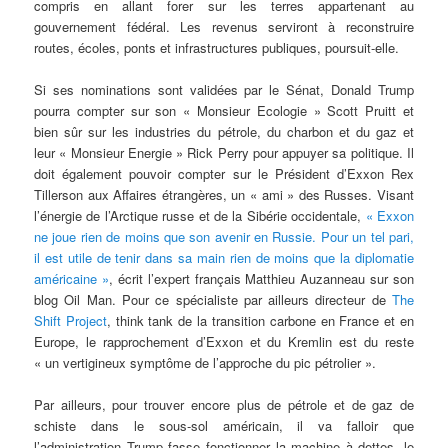
compris en allant forer sur les terres appartenant au
gouvernement fédéral. Les revenus serviront à reconstruire
routes, écoles, ponts et infrastructures publiques, poursuit-elle.
Si ses nominations sont validées par le Sénat, Donald Trump
pourra compter sur son « Monsieur Ecologie » Scott Pruitt et
bien sûr sur les industries du pétrole, du charbon et du gaz et
leur « Monsieur Energie » Rick Perry pour appuyer sa politique. Il
doit également pouvoir compter sur le Président d’Exxon Rex
Tillerson aux Affaires étrangères, un « ami » des Russes. Visant
l’énergie de l’Arctique russe et de la Sibérie occidentale,
« Exxon
ne joue rien de moins que son avenir en Russie. Pour un tel pari,
il est utile de tenir dans sa main rien de moins que la diplomatie
américaine »
, écrit l’expert français Matthieu Auzanneau sur son
blog Oil Man. Pour ce spécialiste par ailleurs directeur de
The
Shift Project
, think tank de la transition carbone en France et en
Europe, le rapprochement d’Exxon et du Kremlin est du reste
« un vertigineux symptôme de l’approche du pic pétrolier ».
Par ailleurs, pour trouver encore plus de pétrole et de gaz de
schiste dans le sous-sol américain, il va falloir que
l’administration Trump fasse fonctionner la machine à dettes, le