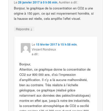
Le
28 janvier 2017 à 0 h 06 min
,
Aurélien
a dit :
Bonjour, le graphique de la concentration en CO2 a une
origine à 150 ppm, ce qui est moyennement honnête, si
la hausse est réelle, cela amplifie l’effet visuel.
↓
Répondre
Le
15 février 2017 à 15 h 58 min
,
Vincent Rondreux
a dit :
Bonjour,
Attention, ce graphique donne la concentration de
CO2 sur 800 000 ans, d’où l’impression
d’amplification. Il n’y a là aucune malhonnêteté,
bien au contraire. Très réaliste à l’échelle
géologique, ce graphique (réalisé grâce
notamment aux données des paléoclimatologues)
montre en effet que, jusqu’à notre ère industrielle,
la concentration atmosphérique de CO2 a oscillé
entre environ 170 et 300 ppm durant environ 800