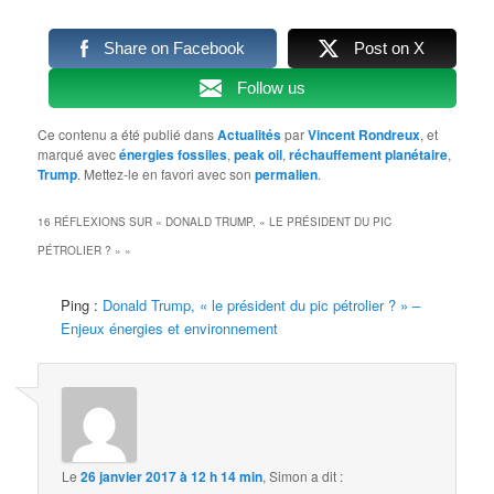
Share on Facebook
Post on X
Follow us
Ce contenu a été publié dans
Actualités
par
Vincent Rondreux
, et
marqué avec
énergies fossiles
,
peak oil
,
réchauffement planétaire
,
Trump
. Mettez-le en favori avec son
permalien
.
16 RÉFLEXIONS SUR «
DONALD TRUMP, « LE PRÉSIDENT DU PIC
PÉTROLIER ? »
»
Ping :
Donald Trump, « le président du pic pétrolier ? » –
Enjeux énergies et environnement
Le
26 janvier 2017 à 12 h 14 min
,
Simon
a dit :