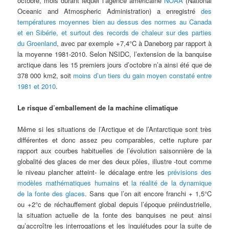
octobre, mois durant lequel l’agence américaine
NOAA
(National
Oceanic and Atmospheric Administration) a enregistré
des
températures moyennes bien au dessus des normes au Canada
et en Sibérie, et surtout des records de chaleur sur des parties
du Groenland
, avec par exemple +7,4°C à Daneborg par rapport à
la moyenne 1981-2010. Selon NSIDC, l’extension de la banquise
arctique dans les 15 premiers jours d’octobre n’a ainsi été que de
378 000 km2, soit
moins d’un tiers du gain moyen constaté entre
1981 et 2010
.
Le risque d’emballement de la machine climatique
Même si les situations de l’Arctique et de l’Antarctique sont très
différentes et donc assez peu comparables, cette rupture par
rapport aux courbes habituelles de l’évolution saisonnière de la
globalité des glaces de mer des deux pôles, illustre -tout comme
le niveau plancher atteint- le décalage entre les
prévisions des
modèles mathématiques humains
et
la réalité de la dynamique
de la fonte des glaces
. Sans que l’on ait encore franchi + 1,5°C
ou +2°c de réchauffement global depuis l’époque préindustrielle,
la situation actuelle de la fonte des banquises ne peut ainsi
qu’accroître les interrogations et les inquiétudes pour la suite de