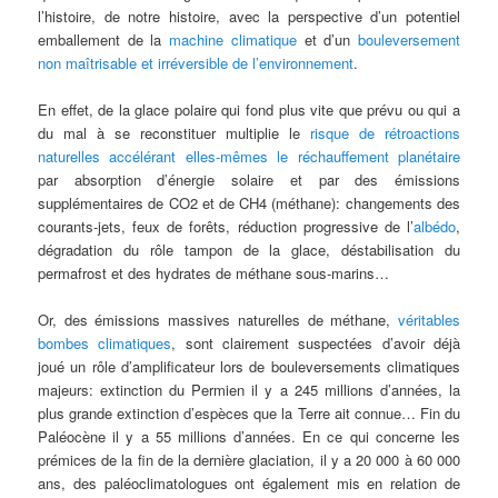
l’histoire, de notre histoire, avec la perspective d’un potentiel
emballement de la
machine climatique
et d’un
bouleversement
non maîtrisable et irréversible de l’environnement
.
En effet, de la glace polaire qui fond plus vite que prévu ou qui a
du mal à se reconstituer multiplie le
risque de rétroactions
naturelles accélérant elles-mêmes le réchauffement planétaire
par absorption d’énergie solaire et par des émissions
supplémentaires de CO2 et de CH4 (méthane): changements des
courants-jets, feux de forêts, réduction progressive de l’
albédo
,
dégradation du rôle tampon de la glace, déstabilisation du
permafrost et des hydrates de méthane sous-marins…
Or, des émissions massives naturelles de méthane,
véritables
bombes climatiques
, sont clairement suspectées d’avoir déjà
joué un rôle d’amplificateur lors de bouleversements climatiques
majeurs: extinction du Permien il y a 245 millions d’années, la
plus grande extinction d’espèces que la Terre ait connue… Fin du
Paléocène il y a 55 millions d’années. En ce qui concerne les
prémices de la fin de la dernière glaciation, il y a 20 000 à 60 000
ans, des paléoclimatologues ont également mis en relation de