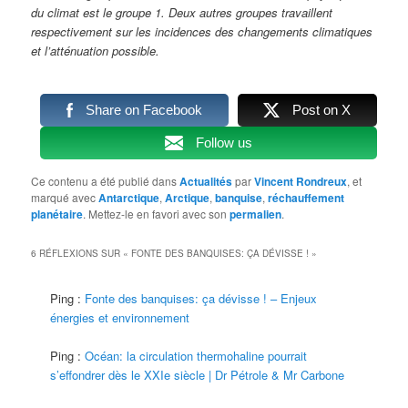
du climat est le groupe 1. Deux autres groupes travaillent
respectivement sur les incidences des changements climatiques
et l’atténuation possible.
Share on Facebook
Post on X
Follow us
Ce contenu a été publié dans
Actualités
par
Vincent Rondreux
, et
marqué avec
Antarctique
,
Arctique
,
banquise
,
réchauffement
planétaire
. Mettez-le en favori avec son
permalien
.
6 RÉFLEXIONS SUR «
FONTE DES BANQUISES: ÇA DÉVISSE !
»
Ping :
Fonte des banquises: ça dévisse ! – Enjeux
énergies et environnement
Ping :
Océan: la circulation thermohaline pourrait
s’effondrer dès le XXIe siècle | Dr Pétrole & Mr Carbone