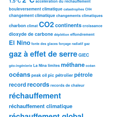
1.5°C
accélération du réchauffement
bouleversement climatique
catastrophes
CH4
changement climatique
changements climatiques
CO2
continents
charbon
climat
croissance
dioxyde de carbone
effondrement
déplétion
El Nino
fonte des glaces
forçage radiatif
gaz
gaz à effet de serre
GIEC
méthane
La NIna
limites
géo-ingénierie
océan
océans
pétrole
pic pétrolier
peak oil
records
record
records de chaleur
réchauffement
réchauffement climatique
réchauffement global