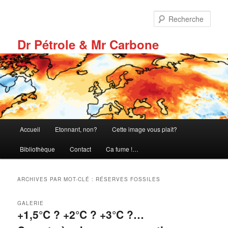
Aller
Aller
au
au
Rech
contenu
contenu
principal
secondaire
Dr Pétrole & Mr Carbone
Menu
Accueil
Etonnant, non?
Cette image vous plaît?
principal
Bibliothèque
Contact
Ca fume !…
ARCHIVES PAR MOT-CLÉ :
RÉSERVES FOSSILES
GALERIE
+1,5°C ? +2°C ? +3°C ?…