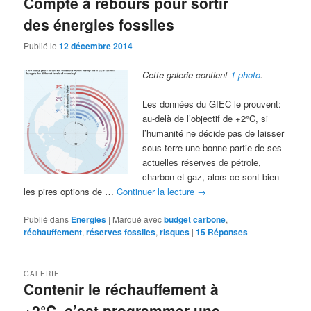
Compte à rebours pour sortir
des énergies fossiles
Publié le
12 décembre 2014
Cette galerie contient
1 photo
.
Les données du GIEC le prouvent:
au-delà de l’objectif de +2°C, si
l’humanité ne décide pas de laisser
sous terre une bonne partie de ses
actuelles réserves de pétrole,
charbon et gaz, alors ce sont bien
les pires options de …
Continuer la lecture
→
Publié dans
Energies
|
Marqué avec
budget carbone
,
réchauffement
,
réserves fossiles
,
risques
|
15
Réponses
GALERIE
Contenir le réchauffement à
+2°C, c’est programmer une