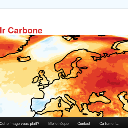
Mr Carbone
Cette image vous plaît?
Bibliothèque
Contact
Ca fume !…