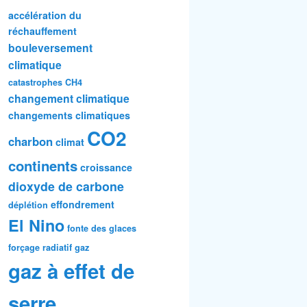
accélération du
réchauffement
bouleversement
climatique
catastrophes
CH4
changement climatique
changements climatiques
CO2
charbon
climat
continents
croissance
dioxyde de carbone
effondrement
déplétion
El Nino
fonte des glaces
forçage radiatif
gaz
gaz à effet de
serre