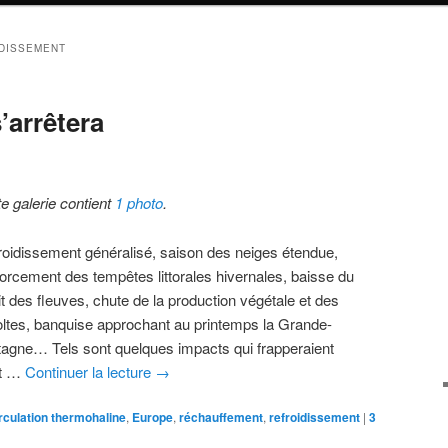
DISSEMENT
arrêtera
te galerie contient
1 photo
.
roidissement généralisé, saison des neiges étendue,
forcement des tempêtes littorales hivernales, baisse du
t des fleuves, chute de la production végétale et des
oltes, banquise approchant au printemps la Grande-
tagne… Tels sont quelques impacts qui frapperaient
nt …
Continuer la lecture
→
rculation thermohaline
,
Europe
,
réchauffement
,
refroidissement
|
3