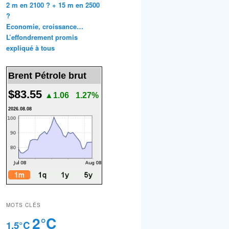
2 m en 2100 ? + 15 m en 2500
?
Economie, croissance…
L’effondrement promis
expliqué à tous
Brent Pétrole brut
$83.55
▲1.06
1.27%
2026.08.08
MOTS CLÉS
2°C
1.5°C