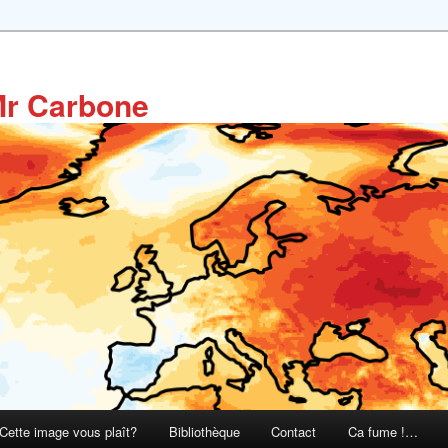
Mr Carbone
Cette image vous plaît?
Bibliothèque
Contact
Ca fume !…