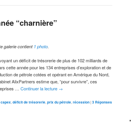
nnée “charnière”
te galerie contient
1 photo
.
oyant un déficit de trésorerie de plus de 102 milliards de
ars cette année pour les 134 entreprises d’exploration et de
duction de pétrole cotées et opérant en Amérique du Nord,
abinet AlixPartners estime que, “pour survivre”, ces
reprises …
Continuer la lecture
→
capex
,
déficit de trésorerie
,
prix du pétrole
,
récession
|
3
Réponses