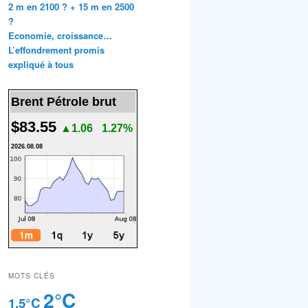
2 m en 2100 ? + 15 m en 2500
?
Economie, croissance…
L’effondrement promis
expliqué à tous
Brent Pétrole brut
$83.55
▲1.06
1.27%
2026.08.08
MOTS CLÉS
2°C
1.5°C