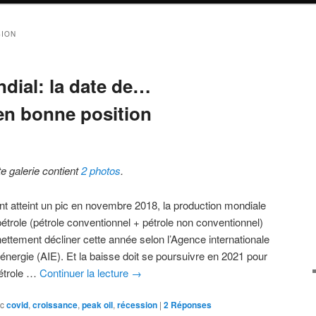
ION
ndial: la date de…
en bonne position
te galerie contient
2 photos
.
nt atteint un pic en novembre 2018, la production mondiale
pétrole (pétrole conventionnel + pétrole non conventionnel)
nettement décliner cette année selon l’Agence internationale
’énergie (AIE). Et la baisse doit se poursuivre en 2021 pour
pétrole …
Continuer la lecture
→
c
covid
,
croissance
,
peak oil
,
récession
|
2
Réponses