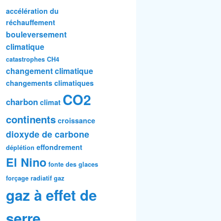
accélération du
réchauffement
bouleversement
climatique
catastrophes
CH4
changement climatique
changements climatiques
CO2
charbon
climat
continents
croissance
dioxyde de carbone
effondrement
déplétion
El Nino
fonte des glaces
forçage radiatif
gaz
gaz à effet de
serre