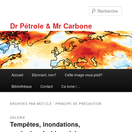
Aller
Aller
au
au
Rech
contenu
contenu
principal
secondaire
Dr Pétrole & Mr Carbone
Menu
Accueil
Etonnant, non?
Cette image vous plaît?
principal
Bibliothèque
Contact
Ca fume !…
ARCHIVES PAR MOT-CLÉ :
PRINCIPE DE PRÉCAUTION
GALERIE
Tempêtes, inondations,