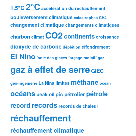
2°C
1.5°C
accélération du réchauffement
bouleversement climatique
catastrophes
CH4
changement climatique
changements climatiques
CO2
continents
charbon
climat
croissance
dioxyde de carbone
effondrement
déplétion
El Nino
fonte des glaces
forçage radiatif
gaz
gaz à effet de serre
GIEC
méthane
La NIna
limites
géo-ingénierie
océan
océans
pétrole
pic pétrolier
peak oil
records
record
records de chaleur
réchauffement
réchauffement climatique