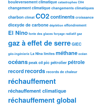
bouleversement climatique
catastrophes
CH4
changement climatique
changements climatiques
CO2
continents
charbon
climat
croissance
dioxyde de carbone
effondrement
déplétion
El Nino
fonte des glaces
forçage radiatif
gaz
gaz à effet de serre
GIEC
méthane
La NIna
limites
géo-ingénierie
océan
océans
pétrole
pic pétrolier
peak oil
records
record
records de chaleur
réchauffement
réchauffement climatique
réchauffement global