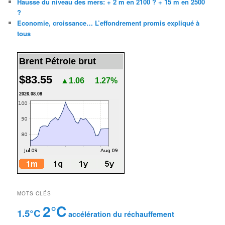
Hausse du niveau des mers: + 2 m en 2100 ? + 15 m en 2500
?
Economie, croissance… L’effondrement promis expliqué à
tous
Brent Pétrole brut
$83.55
▲1.06
1.27%
2026.08.08
MOTS CLÉS
2°C
1.5°C
accélération du réchauffement