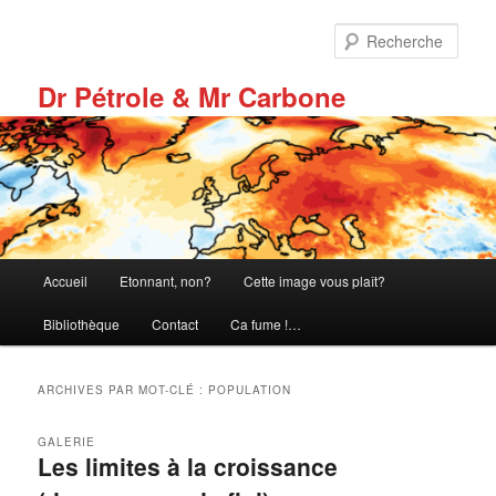
Aller
Aller
au
au
Rech
contenu
contenu
principal
secondaire
Dr Pétrole & Mr Carbone
Menu
Accueil
Etonnant, non?
Cette image vous plaît?
principal
Bibliothèque
Contact
Ca fume !…
ARCHIVES PAR MOT-CLÉ :
POPULATION
GALERIE
Les limites à la croissance