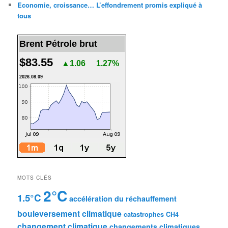
Economie, croissance… L’effondrement promis expliqué à
tous
Brent Pétrole brut
$83.55
▲1.06
1.27%
2026.08.09
MOTS CLÉS
2°C
1.5°C
accélération du réchauffement
bouleversement climatique
catastrophes
CH4
changement climatique
changements climatiques