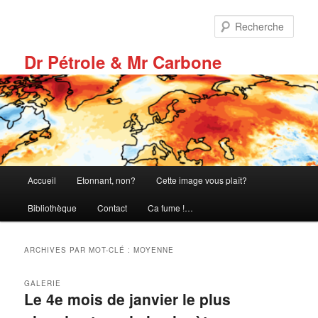
Aller
Aller
au
au
Rech
contenu
contenu
principal
secondaire
Dr Pétrole & Mr Carbone
Menu
Accueil
Etonnant, non?
Cette image vous plaît?
principal
Bibliothèque
Contact
Ca fume !…
ARCHIVES PAR MOT-CLÉ :
MOYENNE
GALERIE
Le 4e mois de janvier le plus