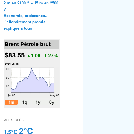
2 m en 2100 ? + 15 m en 2500
?
Economie, croissance…
L’effondrement promis
expliqué à tous
Brent Pétrole brut
$83.55
▲1.06
1.27%
2026.08.08
MOTS CLÉS
2°C
1.5°C