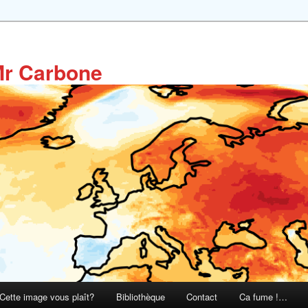
Mr Carbone
Cette image vous plaît?
Bibliothèque
Contact
Ca fume !…