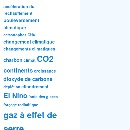
accélération du
réchauffement
bouleversement
climatique
catastrophes
CH4
changement climatique
changements climatiques
CO2
charbon
climat
continents
croissance
dioxyde de carbone
effondrement
déplétion
El Nino
fonte des glaces
forçage radiatif
gaz
gaz à effet de
serre