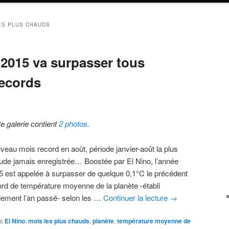
ES PLUS CHAUDS
2015 va surpasser tous
records
te galerie contient
2 photos
.
veau mois record en août, période janvier-août la plus
ude jamais enregistrée… Boostée par El Nino, l’année
5 est appelée à surpasser de quelque 0,1°C le précédent
ord de température moyenne de la planète -établi
lement l’an passé- selon les …
Continuer la lecture
→
c
El Nino
,
mois les plus chauds
,
planète
,
température moyenne de