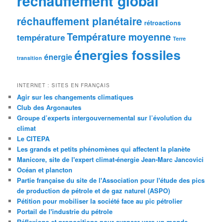
réchauffement global
réchauffement planétaire
rétroactions
Température moyenne
température
Terre
énergies fossiles
énergie
transition
INTERNET : SITES EN FRANÇAIS
Agir sur les changements climatiques
Club des Argonautes
Groupe d’experts intergouvernemental sur l’évolution du
climat
Le CITEPA
Les grands et petits phénomènes qui affectent la planète
Manicore, site de l'expert climat-énergie Jean-Marc Jancovici
Océan et plancton
Partie française du site de l'Association pour l'étude des pics
de production de pétrole et de gaz naturel (ASPO)
Pétition pour mobiliser la société face au pic pétrolier
Portail de l'industrie du pétrole
Réflexions et propositions pour avancer vers un monde