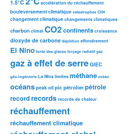
2°C
1.5°C
accélération du réchauffement
bouleversement climatique
catastrophes
CH4
changement climatique
changements climatiques
CO2
continents
charbon
climat
croissance
dioxyde de carbone
effondrement
déplétion
El Nino
fonte des glaces
forçage radiatif
gaz
gaz à effet de serre
GIEC
méthane
La NIna
limites
géo-ingénierie
océan
océans
pétrole
pic pétrolier
peak oil
records
record
records de chaleur
réchauffement
réchauffement climatique