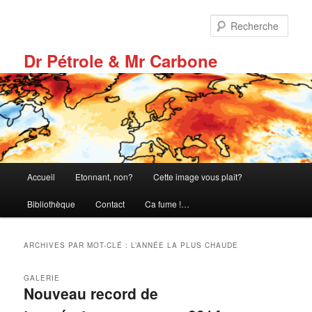
Aller
Aller
au
au
Rech
contenu
contenu
principal
secondaire
Dr Pétrole & Mr Carbone
Menu
Accueil
Etonnant, non?
Cette image vous plaît?
principal
Bibliothèque
Contact
Ca fume !…
ARCHIVES PAR MOT-CLÉ :
L’ANNÉE LA PLUS CHAUDE
GALERIE
Nouveau record de