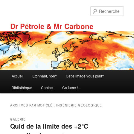
Aller
Aller
au
au
Rech
contenu
contenu
principal
secondaire
Dr Pétrole & Mr Carbone
Menu
Accueil
Etonnant, non?
Cette image vous plaît?
principal
Bibliothèque
Contact
Ca fume !…
ARCHIVES PAR MOT-CLÉ :
INGÉNIERIE GÉOLOGIQUE
GALERIE
Quid de la limite des +2°C