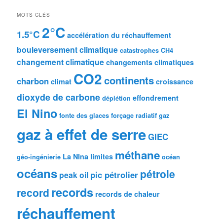
MOTS CLÉS
2°C
1.5°C
accélération du réchauffement
bouleversement climatique
catastrophes
CH4
changement climatique
changements climatiques
CO2
continents
charbon
climat
croissance
dioxyde de carbone
effondrement
déplétion
El Nino
fonte des glaces
forçage radiatif
gaz
gaz à effet de serre
GIEC
méthane
La NIna
limites
géo-ingénierie
océan
océans
pétrole
pic pétrolier
peak oil
records
record
records de chaleur
réchauffement