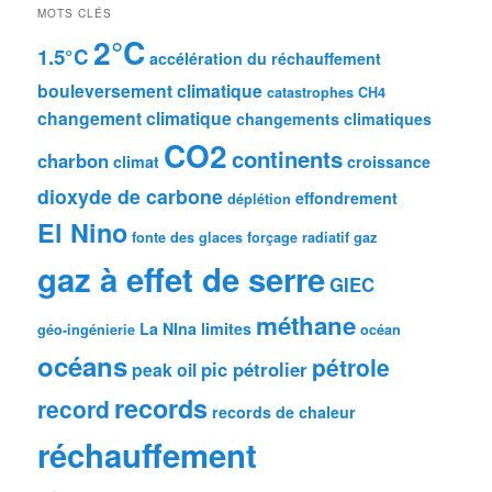
MOTS CLÉS
2°C
1.5°C
accélération du réchauffement
bouleversement climatique
catastrophes
CH4
changement climatique
changements climatiques
CO2
continents
charbon
climat
croissance
dioxyde de carbone
effondrement
déplétion
El Nino
fonte des glaces
forçage radiatif
gaz
gaz à effet de serre
GIEC
méthane
La NIna
limites
géo-ingénierie
océan
océans
pétrole
pic pétrolier
peak oil
records
record
records de chaleur
réchauffement