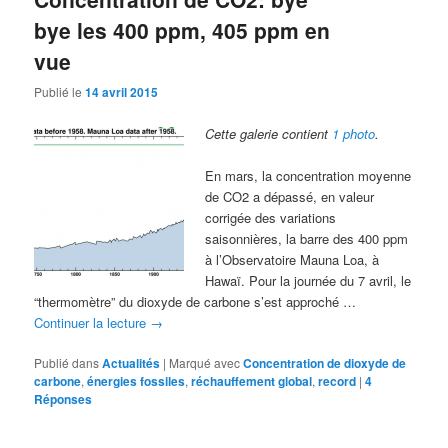
bye les 400 ppm, 405 ppm en
vue
Publié le
14 avril 2015
Cette galerie contient
1 photo
.
En mars, la concentration moyenne
de CO2 a dépassé, en valeur
corrigée des variations
saisonnières, la barre des 400 ppm
à l’Observatoire Mauna Loa, à
Hawaï. Pour la journée du 7 avril, le
“thermomètre” du dioxyde de carbone s’est approché …
Continuer la lecture
→
Publié dans
Actualités
|
Marqué avec
Concentration de dioxyde de
carbone
,
énergies fossiles
,
réchauffement global
,
record
|
4
Réponses