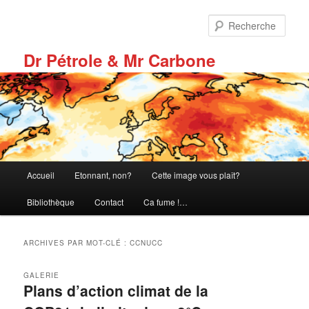
Aller
Aller
au
au
Rech
contenu
contenu
principal
secondaire
Dr Pétrole & Mr Carbone
Menu
Accueil
Etonnant, non?
Cette image vous plaît?
principal
Bibliothèque
Contact
Ca fume !…
ARCHIVES PAR MOT-CLÉ :
CCNUCC
GALERIE
Plans d’action climat de la