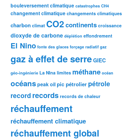
bouleversement climatique
catastrophes
CH4
changement climatique
changements climatiques
CO2
continents
charbon
climat
croissance
dioxyde de carbone
effondrement
déplétion
El Nino
fonte des glaces
forçage radiatif
gaz
gaz à effet de serre
GIEC
méthane
La NIna
limites
géo-ingénierie
océan
océans
pétrole
pic pétrolier
peak oil
records
record
records de chaleur
réchauffement
réchauffement climatique
réchauffement global