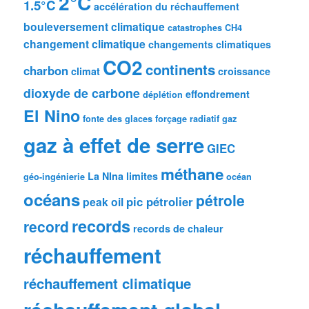
2°C
1.5°C
accélération du réchauffement
bouleversement climatique
catastrophes
CH4
changement climatique
changements climatiques
CO2
continents
charbon
climat
croissance
dioxyde de carbone
effondrement
déplétion
El Nino
fonte des glaces
forçage radiatif
gaz
gaz à effet de serre
GIEC
méthane
La NIna
limites
géo-ingénierie
océan
océans
pétrole
pic pétrolier
peak oil
records
record
records de chaleur
réchauffement
réchauffement climatique