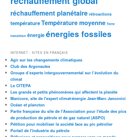
réchauffement global
réchauffement planétaire
rétroactions
Température moyenne
température
Terre
énergies fossiles
énergie
transition
INTERNET : SITES EN FRANÇAIS
Agir sur les changements climatiques
Club des Argonautes
Groupe d’experts intergouvernemental sur l’évolution du
climat
Le CITEPA
Les grands et petits phénomènes qui affectent la planète
Manicore, site de l'expert climat-énergie Jean-Marc Jancovici
Océan et plancton
Partie française du site de l'Association pour l'étude des pics
de production de pétrole et de gaz naturel (ASPO)
Pétition pour mobiliser la société face au pic pétrolier
Portail de l'industrie du pétrole
Réflexions et propositions pour avancer vers un monde