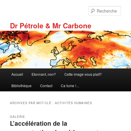
Aller
Aller
au
au
Rech
contenu
contenu
principal
secondaire
Dr Pétrole & Mr Carbone
Menu
Accueil
Etonnant, non?
Cette image vous plaît?
principal
Bibliothèque
Contact
Ca fume !…
ARCHIVES PAR MOT-CLÉ :
ACTIVITÉS HUMAINES
GALERIE
L’accélération de la