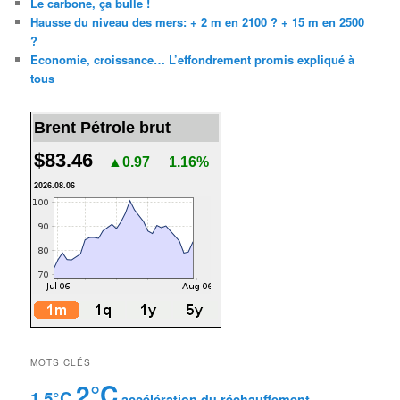
Le carbone, ça bulle !
Hausse du niveau des mers: + 2 m en 2100 ? + 15 m en 2500
?
Economie, croissance… L’effondrement promis expliqué à
tous
Brent Pétrole brut
$83.46
▲0.97
1.16%
2026.08.06
MOTS CLÉS
2°C
1.5°C
accélération du réchauffement