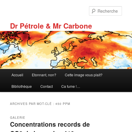
Aller
Aller
au
au
Rech
contenu
contenu
principal
secondaire
Dr Pétrole & Mr Carbone
Menu
Accueil
Etonnant, non?
Cette image vous plaît?
principal
Bibliothèque
Contact
Ca fume !…
ARCHIVES PAR MOT-CLÉ :
450 PPM
GALERIE
Concentrations records de