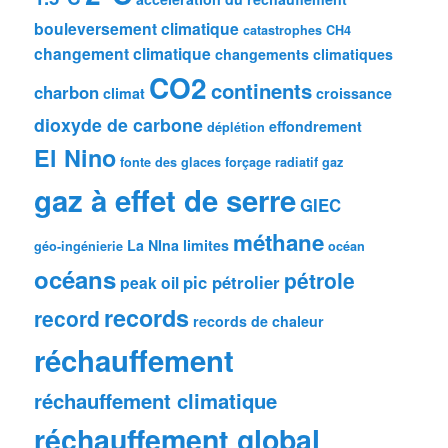
bouleversement climatique
catastrophes
CH4
changement climatique
changements climatiques
CO2
continents
charbon
climat
croissance
dioxyde de carbone
effondrement
déplétion
El Nino
fonte des glaces
forçage radiatif
gaz
gaz à effet de serre
GIEC
méthane
La NIna
limites
géo-ingénierie
océan
océans
pétrole
pic pétrolier
peak oil
records
record
records de chaleur
réchauffement
réchauffement climatique
réchauffement global