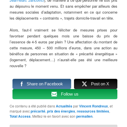
Jean-Marc Jancovici
), de manière à ce que personne ne soit pris
au dépourvu le moment venu. Et sans empêcher par ailleurs des
mesures sociales d’adaptation, notamment en ce qui concerne
les déplacements « contraints », trajets domicile-travail en tête.
Alors, faut-il vraiment se féliciter de mesures prises pour
favoriser pendant quelques mois une baisse du prix de
l’essence de 4-5 euros par plein ? Une affectation du montant de
cette mesure, 450 – 500 millions d’euros, dans une action au
bénéfice de personnes en situation de « précarité énergétique »
(logement, déplacement…) n’aurait-elle pas été une meilleure
nouvelle ?
Share on Facebook
Post on X
Follow us
Ce contenu a été publié dans
Actualités
par
Vincent Rondreux
, et
marqué avec
précarité
,
prix des énergies
,
ressources limitées
,
Total Access
. Mettez-le en favori avec son
permalien
.