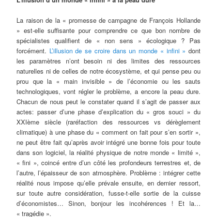
La raison de la « promesse de campagne de François Hollande
» est-elle suffisante pour comprendre ce que bon nombre de
spécialistes qualifient de « non sens » écologique ? Pas
forcément.
L’illusion de se croire dans un monde « infini »
dont
les paramètres n’ont besoin ni des limites des ressources
naturelles ni de celles de notre écosystème, et qui pense peu ou
prou que la « main invisible » de l’économie ou les sauts
technologiques, vont régler le problème, a encore la peau dure.
Chacun de nous peut le constater quand il s’agit de passer aux
actes: passer d’une phase d’explication du « gros souci » du
XXIème siècle (raréfaction des ressources vs dérèglement
climatique) à une phase du « comment on fait pour s’en sortir »,
ne peut être fait qu’après avoir intégré une bonne fois pour toute
dans son logiciel, la réalité physique de notre monde « limité »,
« fini », coincé entre d’un côté les profondeurs terrestres et, de
l’autre, l’épaisseur de son atmosphère. Problème : intégrer cette
réalité nous impose qu’elle prévale ensuite, en dernier ressort,
sur toute autre considération, fusse-t-elle sortie de la cuisse
d’économistes… Sinon, bonjour les incohérences ! Et la…
« tragédie ».