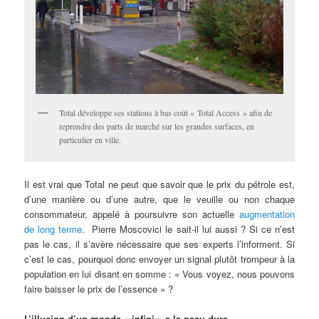
Total développe ses stations à bas coût « Total Access » afin de
reprendre des parts de marché sur les grandes surfaces, en
particulier en ville.
Il est vrai que Total ne peut que savoir que le prix du pétrole est,
d’une manière ou d’une autre, que le veuille ou non chaque
consommateur, appelé à poursuivre son actuelle
augmentation
de long terme
. Pierre Moscovici le sait-il lui aussi ? Si ce n’est
pas le cas, il s’avère nécessaire que ses experts l’informent. Si
c’est le cas, pourquoi donc envoyer un signal plutôt trompeur à la
population en lui disant en somme : « Vous voyez, nous pouvons
faire baisser le prix de l’essence » ?
L’illusion d’un monde « infini » a la peau dure