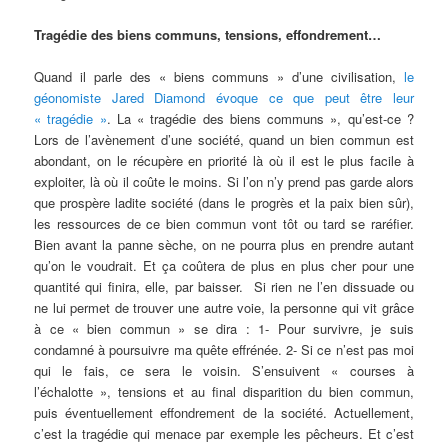
Tragédie des biens communs, tensions, effondrement…
Quand il parle des « biens communs » d’une civilisation,
le
géonomiste Jared Diamond évoque ce que peut être leur
« tragédie »
. La « tragédie des biens communs », qu’est-ce ?
Lors de l’avènement d’une société, quand un bien commun est
abondant, on le récupère en priorité là où il est le plus facile à
exploiter, là où il coûte le moins. Si l’on n’y prend pas garde alors
que prospère ladite société (dans le progrès et la paix bien sûr),
les ressources de ce bien commun vont tôt ou tard se raréfier.
Bien avant la panne sèche, on ne pourra plus en prendre autant
qu’on le voudrait. Et ça coûtera de plus en plus cher pour une
quantité qui finira, elle, par baisser. Si rien ne l’en dissuade ou
ne lui permet de trouver une autre voie, la personne qui vit grâce
à ce « bien commun » se dira : 1- Pour survivre, je suis
condamné à poursuivre ma quête effrénée. 2- Si ce n’est pas moi
qui le fais, ce sera le voisin. S’ensuivent « courses à
l’échalotte », tensions et au final disparition du bien commun,
puis éventuellement effondrement de la société. Actuellement,
c’est la tragédie qui menace par exemple les pêcheurs. Et c’est