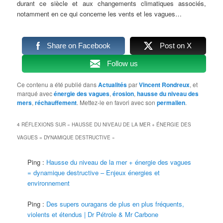
durant ce siècle et aux changements climatiques associés,
notamment en ce qui concerne les vents et les vagues…
Share on Facebook
Post on X
Follow us
Ce contenu a été publié dans
Actualités
par
Vincent Rondreux
, et
marqué avec
énergie des vagues
,
érosion
,
hausse du niveau des
mers
,
réchauffement
. Mettez-le en favori avec son
permalien
.
4 RÉFLEXIONS SUR «
HAUSSE DU NIVEAU DE LA MER + ÉNERGIE DES
VAGUES = DYNAMIQUE DESTRUCTIVE
»
Ping :
Hausse du niveau de la mer + énergie des vagues
= dynamique destructive – Enjeux énergies et
environnement
Ping :
Des supers ouragans de plus en plus fréquents,
violents et étendus | Dr Pétrole & Mr Carbone