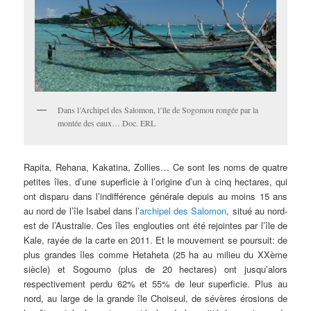
Dans l’Archipel des Salomon, l’île de Sogomou rongée par la
montée des eaux… Doc. ERL
Rapita, Rehana, Kakatina, Zollies… Ce sont les noms de quatre
petites îles, d’une superficie à l’origine d’un à cinq hectares, qui
ont disparu dans l’indifférence générale depuis au moins 15 ans
au nord de l’île Isabel dans l’
archipel des Salomon
, situé au nord-
est de l’Australie. Ces îles englouties ont été rejointes par l’île de
Kale, rayée de la carte en 2011. Et le mouvement se poursuit: de
plus grandes îles comme Hetaheta (25 ha au milieu du XXème
siècle) et Sogoumo (plus de 20 hectares) ont jusqu’alors
respectivement perdu 62% et 55% de leur superficie. Plus au
nord, au large de la grande île Choiseul, de sévères érosions de