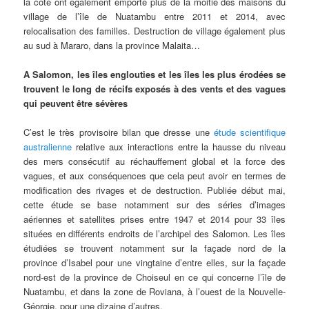
la côte ont également emporté plus de la moitié des maisons du
village de l’île de Nuatambu entre 2011 et 2014, avec
relocalisation des familles. Destruction de village également plus
au sud à Mararo, dans la province Malaita…
A Salomon, les îles englouties et les îles les plus érodées se
trouvent le long de récifs exposés à des vents et des vagues
qui peuvent être sévères
C’est le très provisoire bilan que dresse une
étude scientifique
australienne
relative aux interactions entre la hausse du niveau
des mers consécutif au réchauffement global et la force des
vagues, et aux conséquences que cela peut avoir en termes de
modification des rivages et de destruction. Publiée début mai,
cette étude se base notamment sur des séries d’images
aériennes et satellites prises entre 1947 et 2014 pour 33 îles
situées en différents endroits de l’archipel des Salomon. Les îles
étudiées se trouvent notamment sur la façade nord de la
province d’Isabel pour une vingtaine d’entre elles, sur la façade
nord-est de la province de Choiseul en ce qui concerne l’île de
Nuatambu, et dans la zone de Roviana, à l’ouest de la Nouvelle-
Géorgie, pour une dizaine d’autres.