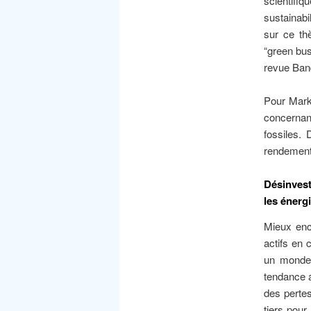
scientifi
sustainabi
sur ce th
“green bu
revue Ban
Pour Mark 
concernant
fossiles. 
rendement
Désinvest
les énerg
Mieux enc
actifs en 
un monde 
tendance a
des pertes
tiers pour