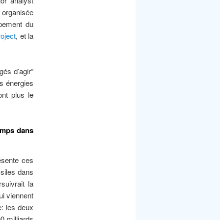
or analyst
e organisée
ppement du
roject
, et la
gés d’agir”
es énergies
ont plus le
temps dans
ésente ces
ssiles dans
uivrait la
ui viennent
e: les deux
0 milliards