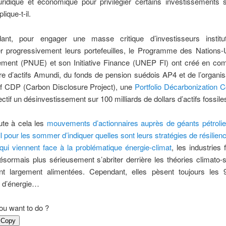
juridique et économique pour privilégier certains investissements 
lique-t-il.
ant, pour engager une masse critique d’investisseurs institu
r progressivement leurs portefeuilles, le Programme des Nations-
nement (PNUE) et son Initiative Finance (UNEP FI) ont créé en co
re d’actifs Amundi, du fonds de pension suédois AP4 et de l’organis
tif CDP (Carbon Disclosure Project), une
Portfolio Décarbonization Co
ectif un désinvestissement sur 100 milliards de dollars d’actifs fossile
oute à cela les
mouvements d’actionnaires auprès de géants pétrol
l pour les sommer d’indiquer quelles sont leurs stratégies de résilien
qui viennent face à la problématique énergie-climat
, les industries 
sormais plus sérieusement s’abriter derrière les théories climato-
ont largement alimentées. Cependant, elles pèsent toujours les 
n d’énergie…
ou want to do ?
Copy