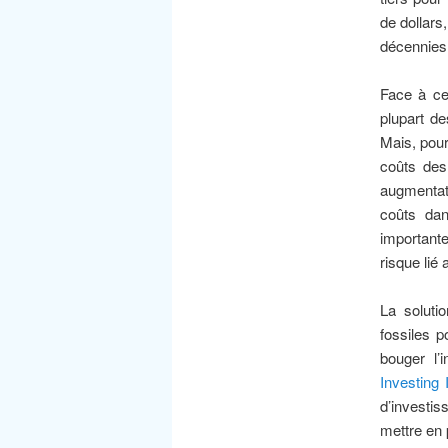
de dollars
décennies,
Face à ce
plupart de
Mais, pour
coûts des
augmentati
coûts dan
importante
risque lié
La soluti
fossiles p
bouger l’
Investing I
d’investis
mettre en 