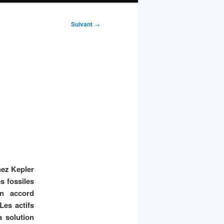
Suivant
→
chez Kepler
s fossiles
un accord
Les actifs
la solution