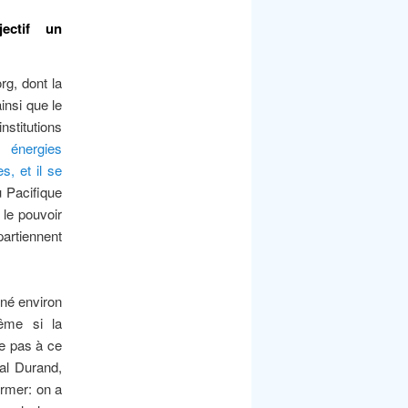
ectif un
g, dont la
insi que le
nstitutions
 énergies
s, et il se
u Pacifique
 le pouvoir
partiennent
né environ
Même si la
ce pas à ce
cal Durand,
ormer: on a