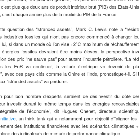
, c’est plus que deux ans de produit intérieur brut (PIB) des Etats-Uni
 c’est chaque année plus de la moitié du PIB de la France.
tte question des “stranded assets”, Mark C. Lewis note la “résist
s industries fossiles qui n’ont pas encore commencé à changer leur
 lui, si dans un monde où l’on vise +2°C maximum de réchauffement
 énergies fossiles devraient être moins élevés, la perspective inv
on des prix “ne sauve pas” pour autant l’industrie pétrolière. “La ré
s les EnR va continuer, la voiture électrique va devenir de pl
”, avec des pays clés comme la Chine et l’Inde, pronostique-t-il, Si 
 aux “stranded assets” va perdurer.
on pour bon nombre d’experts seraient de désinvestir du côté de
our investir durant le même temps dans les énergies renouvelables
intégralité de l’économie”, dit Hugues Chenet, directeur scientif
nitiative
, un think tank qui a notamment pour objectif d’”aligner le
sement des institutions financières avec les scénarios climatiques 
place des indicateurs de mesure de performance climatique.