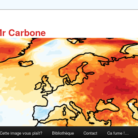
Mr Carbone
Cette image vous plaît?
Bibliothèque
Contact
Ca fume !…