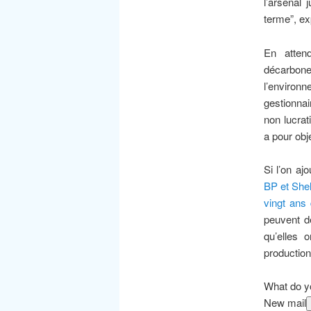
l’arsenal 
terme”, exp
En attend
décarbone
l’environ
gestionnai
non lucra
a pour obj
Si l’on aj
BP et Shel
vingt ans 
peuvent dé
qu’elles 
productio
What do y
New mail