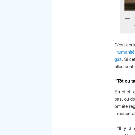
C’est cert
l’humanité
gaz
. Si c
elles sont
“Tôt ou t
En effet,
pas, ou do
ont été re
irrécupéra
“Il y a 