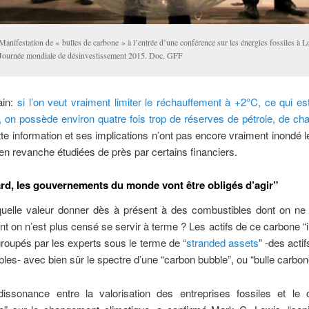
Manifestation de « bulles de carbone » à l’entrée d’une conférence sur les énergies fossiles à L
Journée mondiale de désinvestissement 2015. Doc. GFF
ain:
si l’on veut vraiment limiter le réchauffement à +2°C, ce qui est
, on possède environ quatre fois trop de réserves de pétrole, de ch
ette information et ses implications n’ont pas encore vraiment inondé 
 en revanche étudiées de près par certains financiers.
ard, les gouvernements du monde vont être obligés d’agir”
 quelle valeur donner dès à présent à des combustibles dont on ne 
nt on n’est plus censé se servir à terme ? Les actifs de ce carbone “
groupés par les experts sous le terme de “
stranded assets
” -des acti
bles- avec bien sûr le spectre d’une “carbon bubble”, ou “bulle carbon
dissonance entre la valorisation des entreprises fossiles et le