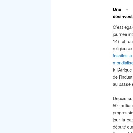
Une « P
désinvesti
C’est éga
journée in
14) et qui
religieus
fossiles a
mondialis
à l’Afriqu
de l’indus
au passé e
Depuis so
50 millia
progressio
jour la ca
député eur