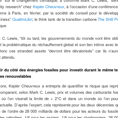
que” sur le changement climatique, a confirmé Mark C. Lewis, “seni
lity research” chez
Kepler Cheuvreux
, à l’occasion d’une conférenc
ème à Paris, en février, par la société de conseil pour le dévelo
siness”
QuattroLibri
, le think tank de la transition carbone
The Shift P
que.
C. Lewis, “tôt ou tard, les gouvernements du monde vont être obli
 la problématique du réchauffement global et son lien intime avec l
Donc ces stranded assets “devront être dévalorisés” car ils n’aur
 attendu.
ir du côté des énergies fossiles pour investir durant le même 
ies renouvelables
ore, Kepler Cheuvreux a entrepris de quantifier le risque que repr
comparant, selon Mark C. Lewis, prix et volumes des carburants fo
où l’on viserait la limite de + 2°C et dans un monde où l’on pours
ctuelle. D’après l’expert, cela représente pour les deux décennies q
 de l’ordre de 28 000 milliards de dollars pour les acteurs du fossil
 les pétroliers, 1/6 pour les gaziers, 1/6 pour les charbonniers. 28 00