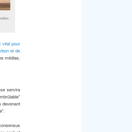
ondres.
 vital pour
arbon et de
les médias,
se servira
imbrûlable”
fs devenant
e”.
 consensus