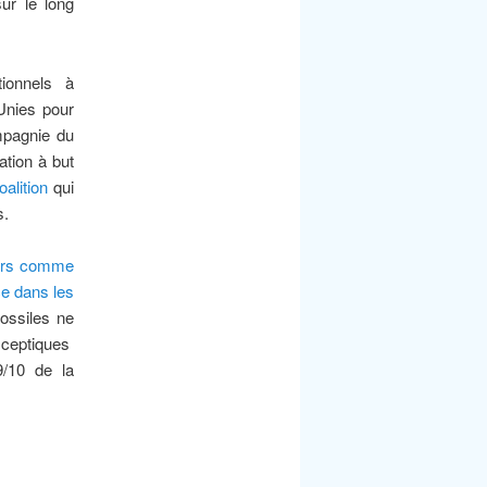
sur le long
tionnels à
Unies pour
mpagnie du
ation à but
alition
qui
s.
iers comme
ce dans les
fossiles ne
sceptiques
9/10 de la