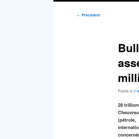
Navigation
←
Précédent
des
articles
Bul
asse
mil
Publié le
1 
28 trillio
Cheuvreux
(pétrole
internati
concernés