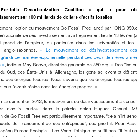
ortfolio Decarbonization Coalition » qui a pour obj
ssement sur 100 milliards de dollars d’actifs fossiles
lement l’option du mouvement Go Fossil Free lancé par l’ONG 350.or
ternationale de désinvestissement avait également lieu le 13 février (a
 prend de l’ampleur, en particulier dans les universités et les i
es anglo-saxonnes.
« Le mouvement de désinvestissement des
 grandi de manière exponentielle pendant ces deux dernières année
e »
, indique May Boeve, directrice générale de 350.org. « Des îles d
e du Sud, des États-Unis à l’Allemagne, les gens se lèvent et défient
trie des énergies fossiles. Nous savons que les énergies fossiles ap
t que l’avenir réside dans les énergies propres. »
n lancement en 2012, le mouvement de désinvestissement a concer
rds d’actifs, surtout dans le pétrole, selon Hugues Chenet. 
n de Go Fossil Free est particulièrement importante, “cela n’influen
pacité de financement de ces entreprises”, souligne-t-il. Pour Pas
opéen Europe Ecologie – Les Verts, l’éthique ne suffit pas. “Il faut n