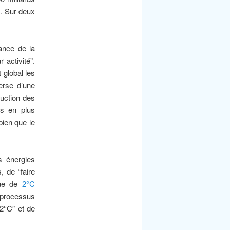
s. Sur deux
ance de la
 activité”.
 global les
erse d’une
duction des
us en plus
bien que le
s énergies
, de “faire
ique de
2°C
s processus
+2°C” et de