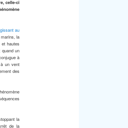
, celle-ci
 phénomène
agissant au
 marins, la
s et hautes
nt quand un
conjugue à
 à un vent
cement des
 phénomène
nséquences
stoppant la
rrêt de la