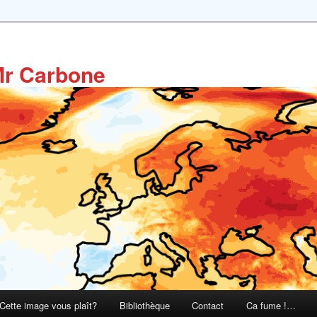
Mr Carbone
Cette image vous plaît?
Bibliothèque
Contact
Ca fume !…