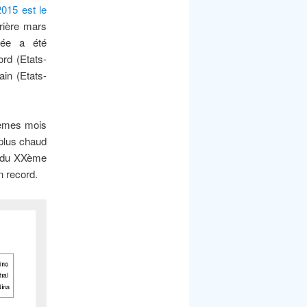
015 est le
rrière mars
née a été
ord (Etats-
ain (Etats-
2èmes mois
 plus chaud
ne du XXème
n record.