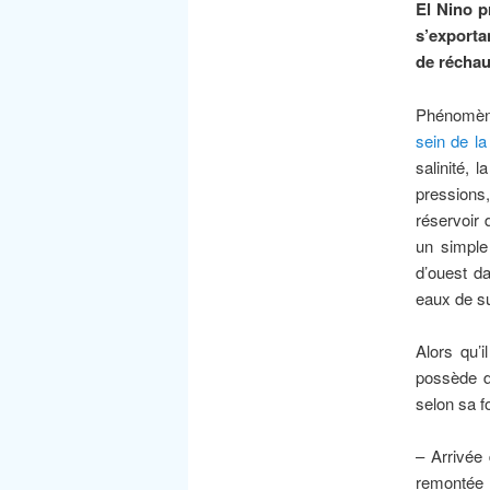
El Nino p
s’exporta
de réchau
Phénomène
sein de l
salinité, 
pressions,
réservoir
un simple
d’ouest d
eaux de su
Alors qu’
possède d
selon sa f
– Arrivée 
remontée 