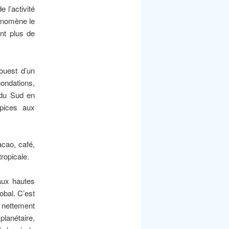
 l’activité
hénomène le
nt plus de
ouest d’un
nondations,
e du Sud en
opices aux
acao, café,
ropicale.
aux hautes
obal. C’est
e nettement
planétaire,