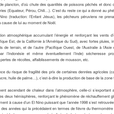
de plancton, d’où chute des quantités de poissons pêchés et donc de
ies (Equateur, Pérou, Chili…). C’est du reste ce qui a donné au p
Nino (traduction: l’Enfant Jésus), les pêcheurs péruviens ne prena
à cause de lui au moment de Noël.
ion atmosphérique accumulant l’énergie et renforçant les vents d’
fique Est, de la Californie à l’Amérique du Sud), avec fortes pluies, i
s de terrain, et de l’autre (Pacifique Ouest, de l’Australie à l’Asi
ar l’Indonésie et même éventuellement l’Inde) sécheresse pr
 pertes de récoltes, affaiblissements de mousson, etc.
ce du risque de fragilité des prix de certaines denrées agricoles (c
cre, huile de palme…), c’est-à-dire la production de base de la zone t
nt ascendant de chaleur dans l’atmosphère, celle-ci s’exportant 
des deux hémisphères, renforçant le phénomène de réchauffement gl
ement à cause d’un El Nino puissant que l’année 1998 s’est retrouvé
des années qui la précédaient en termes de fièvre du thermomètre 