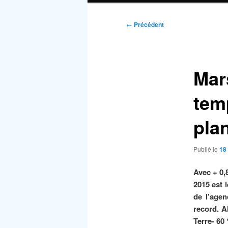
Navigation
←
Précédent
des
articles
Mar
temp
pla
Publié le
18 
Avec + 0,
2015 est 
de l’agen
record. A
Terre- 60