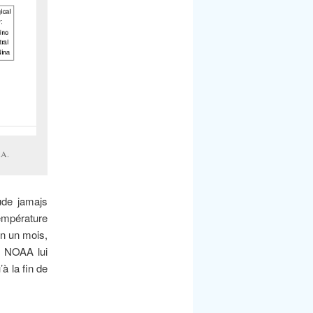
AA.
ude jamajs
température
En un mois,
e NOAA lui
 la fin de