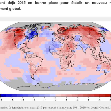
nent déjà 2015 en bonne place pour établir un nouveau 
ment global.
malies de température en mars 2015 par rapport à la moyenne 1981-2010 (en degrés Celsius