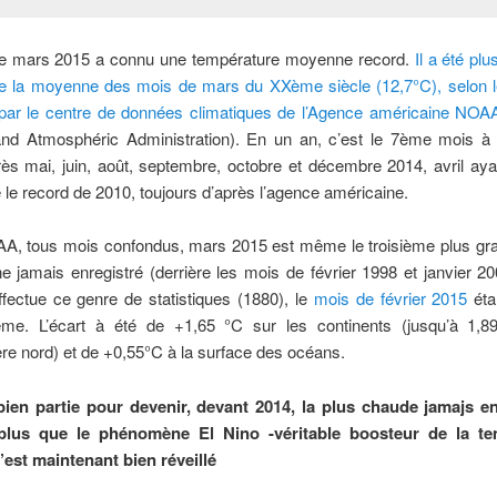
e mars 2015 a connu une température moyenne record.
Il a été pl
e la moyenne des mois de mars du XXème siècle (12,7°C), selon l
 par le centre de données climatiques de l’Agence américaine NOA
nd Atmosphéric Administration). En un an, c’est le 7ème mois à 
ès mai, juin, août, septembre, octobre et décembre 2014, avril ay
é le record de 2010, toujours d’après l’agence américaine.
A, tous mois confondus, mars 2015 est même le troisième plus gra
 jamais enregistré (derrière les mois de février 1998 et janvier 2
ffectue ce genre de statistiques (1880), le
mois de février 2015
éta
ème. L’écart à été de +1,65 °C sur les continents (jusqu’à 1,
re nord) et de +0,55°C à la surface des océans.
bien partie pour devenir, devant 2014, la plus chaude jamajs en
 plus que le phénomène El Nino -véritable boosteur de la te
’est maintenant bien réveillé