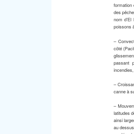
formation 
des pêcher
nom d’El 
poissons 
– Convect
côté (Paci
glissement
passant p
incendies,
– Croissan
canne à su
– Mouveme
latitudes 
ainsi larg
au dessus 