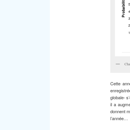
Cha
Cette ann
enregistré
globale- s
il a augm
donnent m
l’année…