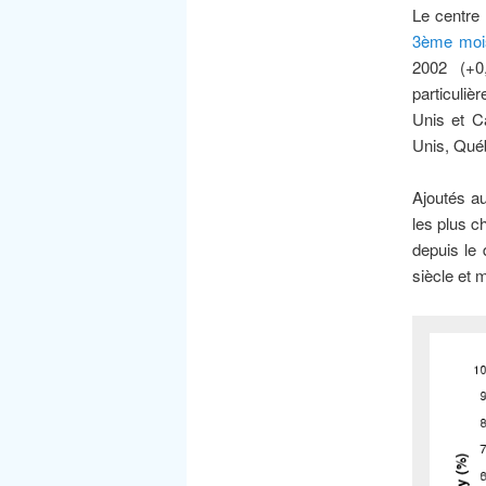
Le centre
3ème mois
2002 (+0
particuliè
Unis et Ca
Unis, Qué
Ajoutés a
les plus c
depuis le 
siècle et 