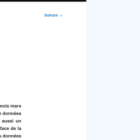
Suivant
→
 mois mars
de données
e aussi un
face de la
es données