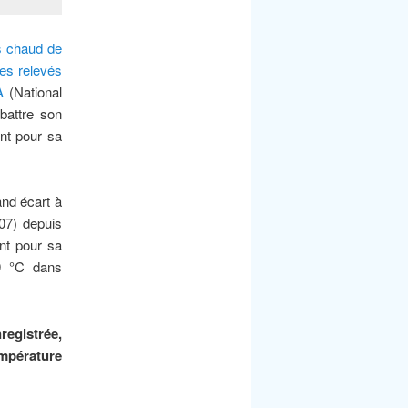
us chaud de
es relevés
A
(National
battre son
ant pour sa
nd écart à
007) depuis
nt pour sa
89 °C dans
registrée,
mpérature