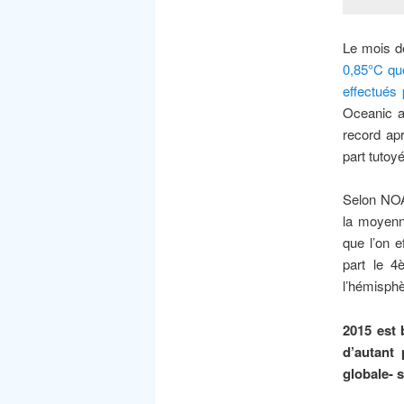
Le mois d
0,85°C qu
effectués
Oceanic a
record apr
part tutoy
Selon NOA
la moyenne
que l’on e
part le 4
l’hémisphè
2015 est 
d’autant
globale- s