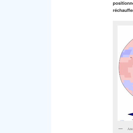
position
réchauffe
Ano