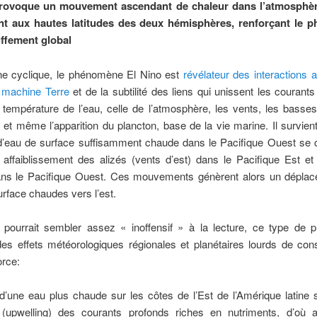
rovoque un mouvement ascendant de chaleur dans l’atmosphère
nt aux hautes latitudes des deux hémisphères, renforçant le
ffement global
 cyclique, le phénomène El Nino est
révélateur des interactions 
a machine Terre
et de la subtilité des liens qui unissent les courants
la température de l’eau, celle de l’atmosphère, les vents, les basse
 et même l’apparition du plancton, base de la vie marine. Il survie
 d’eau de surface suffisamment chaude dans le Pacifique Ouest se 
 affaiblissement des alizés (vents d’est) dans le Pacifique Est et
ans le Pacifique Ouest. Ces mouvements génèrent alors un dépla
rface chaudes vers l’est.
il pourrait sembler assez « inoffensif » à la lecture, ce type de
es effets météorologiques régionales et planétaires lourds de co
orce:
d’une eau plus chaude sur les côtes de l’Est de l’Amérique latine 
(upwelling) des courants profonds riches en nutriments, d’où a