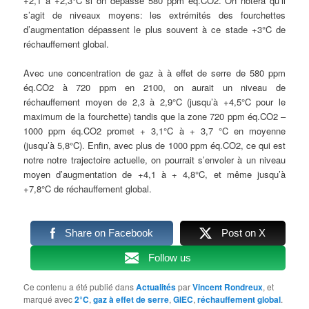
+2,1 à +2,3°C si on dépasse 580 ppm éq.CO2. On notera qu’il
s’agit de niveaux moyens: les extrémités des fourchettes
d’augmentation dépassent le plus souvent à ce stade +3°C de
réchauffement global.
Avec une concentration de gaz à à effet de serre de 580 ppm
éq.CO2 à 720 ppm en 2100, on aurait un niveau de
réchauffement moyen de 2,3 à 2,9°C (jusqu’à +4,5°C pour le
maximum de la fourchette) tandis que la zone 720 ppm éq.CO2 –
1000 ppm éq.CO2 promet + 3,1°C à + 3,7 °C en moyenne
(jusqu’à 5,8°C). Enfin, avec plus de 1000 ppm éq.CO2, ce qui est
notre notre trajectoire actuelle, on pourrait s’envoler à un niveau
moyen d’augmentation de +4,1 à + 4,8°C, et même jusqu’à
+7,8°C de réchauffement global.
Share on Facebook
Post on X
Follow us
Ce contenu a été publié dans
Actualités
par
Vincent Rondreux
, et
marqué avec
2°C
,
gaz à effet de serre
,
GIEC
,
réchauffement global
.