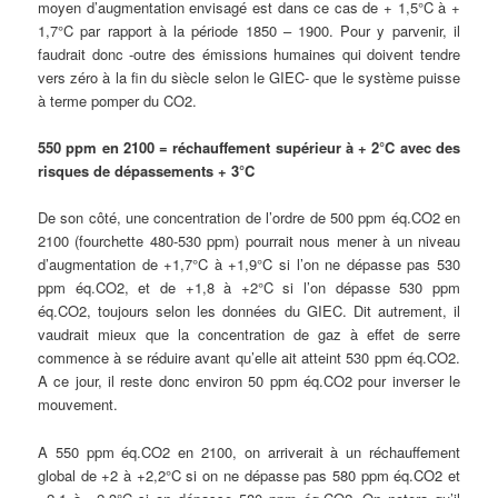
moyen d’augmentation envisagé est dans ce cas de + 1,5°C à +
1,7°C par rapport à la période 1850 – 1900. Pour y parvenir, il
faudrait donc -outre des émissions humaines qui doivent tendre
vers zéro à la fin du siècle selon le GIEC- que le système puisse
à terme pomper du CO2.
550 ppm en 2100 = réchauffement supérieur à + 2°C avec des
risques de dépassements + 3°C
De son côté, une concentration de l’ordre de 500 ppm éq.CO2 en
2100 (fourchette 480-530 ppm) pourrait nous mener à un niveau
d’augmentation de +1,7°C à +1,9°C si l’on ne dépasse pas 530
ppm éq.CO2, et de +1,8 à +2°C si l’on dépasse 530 ppm
éq.CO2, toujours selon les données du GIEC. Dit autrement, il
vaudrait mieux que la concentration de gaz à effet de serre
commence à se réduire avant qu’elle ait atteint 530 ppm éq.CO2.
A ce jour, il reste donc environ 50 ppm éq.CO2 pour inverser le
mouvement.
A 550 ppm éq.CO2 en 2100, on arriverait à un réchauffement
global de +2 à +2,2°C si on ne dépasse pas 580 ppm éq.CO2 et