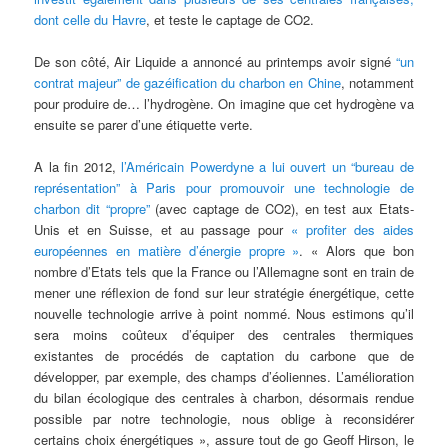
dont celle du Havre
, et teste le captage de CO2.
De son côté, Air Liquide a annoncé au printemps avoir signé
“un
contrat majeur” de gazéification du charbon en Chine
, notamment
pour produire de… l’hydrogène. On imagine que cet hydrogène va
ensuite se parer d’une étiquette verte.
A la fin 2012,
l’Américain Powerdyne a lui ouvert un “bureau de
représentation” à Paris pour promouvoir une technologie de
charbon dit “propre”
(avec captage de CO2), en test aux Etats-
Unis et en Suisse, et au passage pour
« profiter des aides
européennes en matière d’énergie propre »
. « Alors que bon
nombre d’Etats tels que la France ou l’Allemagne sont en train de
mener une réflexion de fond sur leur stratégie énergétique, cette
nouvelle technologie arrive à point nommé. Nous estimons qu’il
sera moins coûteux d’équiper des centrales thermiques
existantes de procédés de captation du carbone que de
développer, par exemple, des champs d’éoliennes. L’amélioration
du bilan écologique des centrales à charbon, désormais rendue
possible par notre technologie, nous oblige à reconsidérer
certains choix énergétiques », assure tout de go Geoff Hirson, le