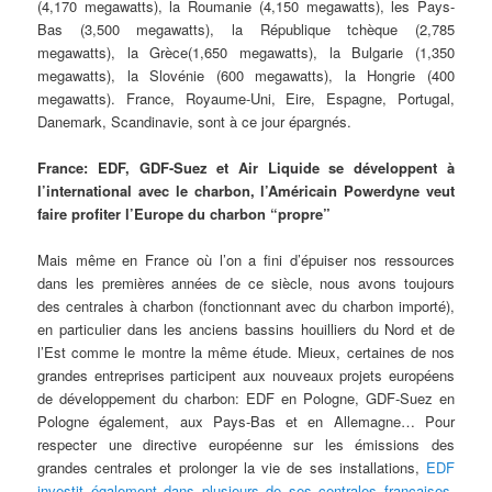
(4,170 megawatts), la Roumanie (4,150 megawatts), les Pays-
Bas (3,500 megawatts), la République tchèque (2,785
megawatts), la Grèce(1,650 megawatts), la Bulgarie (1,350
megawatts), la Slovénie (600 megawatts), la Hongrie (400
megawatts). France, Royaume-Uni, Eire, Espagne, Portugal,
Danemark, Scandinavie, sont à ce jour épargnés.
France: EDF, GDF-Suez et Air Liquide se développent à
l’international avec le charbon, l’Américain Powerdyne veut
faire profiter l’Europe du charbon “propre”
Mais même en France où l’on a fini d’épuiser nos ressources
dans les premières années de ce siècle, nous avons toujours
des centrales à charbon (fonctionnant avec du charbon importé),
en particulier dans les anciens bassins houilliers du Nord et de
l’Est comme le montre la même étude. Mieux, certaines de nos
grandes entreprises participent aux nouveaux projets européens
de développement du charbon: EDF en Pologne, GDF-Suez en
Pologne également, aux Pays-Bas et en Allemagne… Pour
respecter une directive européenne sur les émissions des
grandes centrales et prolonger la vie de ses installations,
EDF
investit également dans plusieurs de ses centrales françaises,