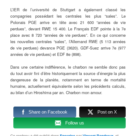
L’IER de l’université de Stuttgart a également classé les
compagnies possédant les centrales les plus “sales”. Le
Polonais PGE arrive en tête avec 21 600 “années de vie
perdues”, devant RWE 15 400. Le Français EDF pointe à la 7e
place avec 8 720 “années de vie perdues”. En ce qui concerne
les nouvelles centrales “sales”, l’Allemand RWE (5 113 années
de vie perdues) devance PGE (3620). GDF-Suez arrive 7e (977
années de vie perdues) et EDF 8e (898).
Dans une certaine indifférence, le charbon ne semble donc pas
du tout avoir fini d’être historiquement la source d’énergie la plus
dangereuse de la planète, notamment en terme de mortalité
humaine, actuellement équivalente selon les précédents calculs,
au bilan d’un Hiroshima par an. Charbon mon amour.
Share on Facebook
Post on X
Follow us
Ce contenu a été publié dans
Energies
par
Vincent Rondreux
, et