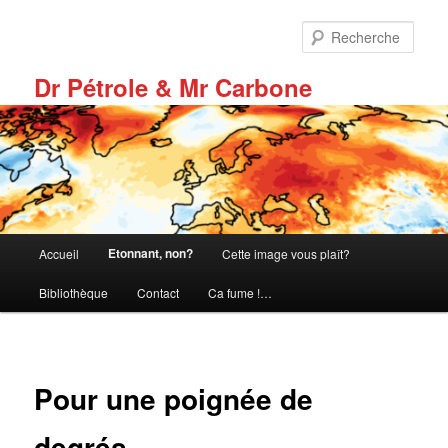
Aller
au
Rech
contenu
principal
Dr Pétrole & Mr Carbone
Menu
Etonnant, non?
Accueil
Cette image vous plaît?
principal
Bibliothèque
Contact
Ca fume !…
Pour une poignée de
degrés