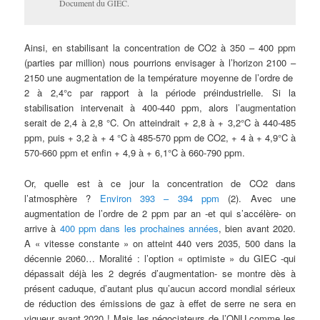
Document du GIEC.
Ainsi, en stabilisant la concentration de CO2 à 350 – 400 ppm
(parties par million) nous pourrions envisager à l’horizon 2100 –
2150 une augmentation de la température moyenne de l’ordre de
2 à 2,4°c par rapport à la période préindustrielle. Si la
stabilisation intervenait à 400-440 ppm, alors l’augmentation
serait de 2,4 à 2,8 °C. On atteindrait + 2,8 à + 3,2°C à 440-485
ppm, puis + 3,2 à + 4 °C à 485-570 ppm de CO2, + 4 à + 4,9°C à
570-660 ppm et enfin + 4,9 à + 6,1°C à 660-790 ppm.
Or, quelle est à ce jour la concentration de CO2 dans
l’atmosphère ?
Environ 393 – 394 ppm
(2). Avec une
augmentation de l’ordre de 2 ppm par an -et qui s’accélère- on
arrive à
400 ppm dans les prochaines années
, bien avant 2020.
A « vitesse constante » on atteint 440 vers 2035, 500 dans la
décennie 2060… Moralité : l’option « optimiste » du GIEC -qui
dépassait déjà les 2 degrés d’augmentation- se montre dès à
présent caduque, d’autant plus qu’aucun accord mondial sérieux
de réduction des émissions de gaz à effet de serre ne sera en
vigueur avant 2020 ! Mais les négociateurs de l’ONU comme les